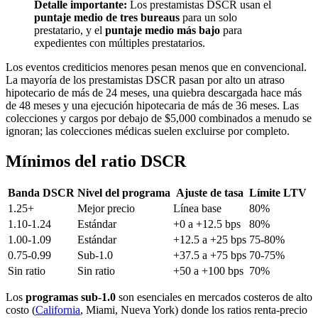
Detalle importante:
Los prestamistas DSCR usan el
puntaje medio de tres bureaus
para un solo
prestatario, y el
puntaje medio más bajo
para
expedientes con múltiples prestatarios.
Los eventos crediticios menores pesan menos que en convencional.
La mayoría de los prestamistas DSCR pasan por alto un atraso
hipotecario de más de 24 meses, una quiebra descargada hace más
de 48 meses y una ejecución hipotecaria de más de 36 meses. Las
colecciones y cargos por debajo de $5,000 combinados a menudo se
ignoran; las colecciones médicas suelen excluirse por completo.
Mínimos del ratio DSCR
Banda DSCR
Nivel del programa
Ajuste de tasa
Límite LTV
1.25+
Mejor precio
Línea base
80%
1.10-1.24
Estándar
+0 a +12.5 bps
80%
1.00-1.09
Estándar
+12.5 a +25 bps
75-80%
0.75-0.99
Sub-1.0
+37.5 a +75 bps
70-75%
Sin ratio
Sin ratio
+50 a +100 bps
70%
Los
programas sub-1.0
son esenciales en mercados costeros de alto
costo (
California
, Miami, Nueva York) donde los ratios renta-precio