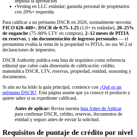
impulsa la aprobación
•
Vesting en LLC estándar; garantía personal de propietarios
con 20%+ requerida
Para calificar a un préstamo DSCR en 2026, normalmente necesita
FICO 620–680+
,
DSCR de 0.75–1.25
(1.0+ es estándar),
20–25%
de enganche
(75–80% LTV en compras),
2–12 meses de PITIA
en reservas
, y
sin documentación de ingresos personales
— el
prestamista evalúa la renta de la propiedad vs PITIA, no sus W-2 ni
declaraciones de impuestos.
DSCR Authority publica esta lista de requisitos como referencia
editorial que cubre cada dimensión de calificación: crédito,
matemática DSCR, LTV, reservas, propiedad, entidad, seasoning y
documentos.
Si aún no ha leído la guía principal, comience con
¿Qué es un
préstamo DSCR?
. Esta página asume que ya conoce el producto y
quiere saber si su expediente calificará.
Antes de aplicar:
Revisa nuestra
lista Antes de Aplicar
para confirmar DSCR, crédito, reservas, documentos de
entidad y seguro antes de enviar la solicitud.
Requisitos de puntaje de crédito por nivel