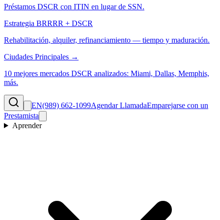
Préstamos DSCR con ITIN en lugar de SSN.
Estrategia BRRRR + DSCR
Rehabilitación, alquiler, refinanciamiento — tiempo y maduración.
Ciudades Principales →
10 mejores mercados DSCR analizados: Miami, Dallas, Memphis,
más.
EN
(989) 662-1099
Agendar Llamada
Emparejarse con un
Prestamista
Aprender