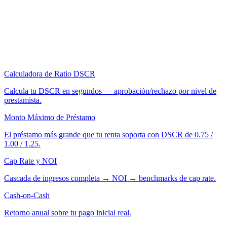
Calculadora de Ratio DSCR
Calcula tu DSCR en segundos — aprobación/rechazo por nivel de
prestamista.
Monto Máximo de Préstamo
El préstamo más grande que tu renta soporta con DSCR de 0.75 /
1.00 / 1.25.
Cap Rate y NOI
Cascada de ingresos completa → NOI → benchmarks de cap rate.
Cash-on-Cash
Retorno anual sobre tu pago inicial real.