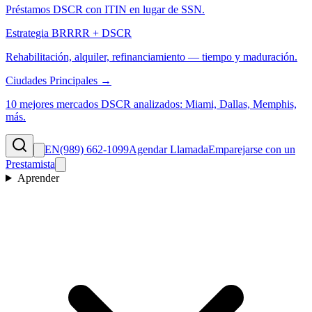
Préstamos DSCR con ITIN en lugar de SSN.
Estrategia BRRRR + DSCR
Rehabilitación, alquiler, refinanciamiento — tiempo y maduración.
Ciudades Principales →
10 mejores mercados DSCR analizados: Miami, Dallas, Memphis,
más.
EN
(989) 662-1099
Agendar Llamada
Emparejarse con un
Prestamista
Aprender