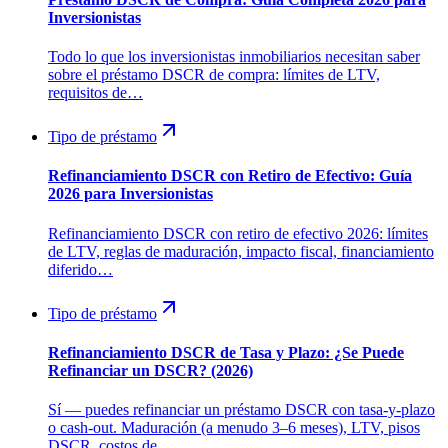
Inversionistas
Todo lo que los inversionistas inmobiliarios necesitan saber
sobre el préstamo DSCR de compra: límites de LTV,
requisitos de…
Tipo de préstamo
Refinanciamiento DSCR con Retiro de Efectivo: Guía
2026 para Inversionistas
Refinanciamiento DSCR con retiro de efectivo 2026: límites
de LTV, reglas de maduración, impacto fiscal, financiamiento
diferido…
Tipo de préstamo
Refinanciamiento DSCR de Tasa y Plazo: ¿Se Puede
Refinanciar un DSCR? (2026)
Sí — puedes refinanciar un préstamo DSCR con tasa-y-plazo
o cash-out. Maduración (a menudo 3–6 meses), LTV, pisos
DSCR, costos de…