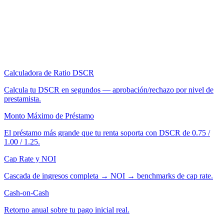
Calculadora de Ratio DSCR
Calcula tu DSCR en segundos — aprobación/rechazo por nivel de
prestamista.
Monto Máximo de Préstamo
El préstamo más grande que tu renta soporta con DSCR de 0.75 /
1.00 / 1.25.
Cap Rate y NOI
Cascada de ingresos completa → NOI → benchmarks de cap rate.
Cash-on-Cash
Retorno anual sobre tu pago inicial real.