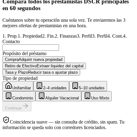
Compara todos los prestamistas DSCR principales
en 60 segundos
Cuéntanos sobre tu operación una sola vez. Te enviaremos las 3
mejores ofertas de prestamistas en una hora.
1
.
Prop.
1
.
Propiedad
2
.
Fin.
2
.
Finanzas
3
.
Perfil
3
.
Perfil
4
.
Cont.
4
.
Contacto
Propósito del préstamo
Compra
Adquirir nueva propiedad
Retiro de Efectivo
Extraer liquidez del capital
Tasa y Plazo
Reducir tasa o ajustar plazo
Tipo de propiedad
Unifamiliar
2–4 unidades
5–10 unidades
Condominio
Alquiler Vacacional
Uso Mixto
Continuar
Coincidencia suave — sin consulta de crédito, sin spam. Tu
información se queda solo con corredores licenciados.