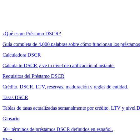
¿Qué es un Préstamo DSCR?
Guía completa de 4,000 palabras sobre cómo funcionan los préstam
Calculadora DSCR
Calcula tu DSCR y ve tu nivel de calificación al instante.
Requisitos del Préstamo DSCR
Crédito, DSCR, LTV, reservas, maduración y reglas de entidad.
Tasas DSCR
Tablas de tasas actualizadas semanalmente por crédito, LTV y nivel
Glosario
50+ términos de préstamos DSCR definidos en español.
Blog