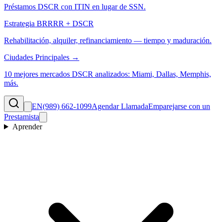
Préstamos DSCR con ITIN en lugar de SSN.
Estrategia BRRRR + DSCR
Rehabilitación, alquiler, refinanciamiento — tiempo y maduración.
Ciudades Principales →
10 mejores mercados DSCR analizados: Miami, Dallas, Memphis,
más.
EN
(989) 662-1099
Agendar Llamada
Emparejarse con un
Prestamista
Aprender