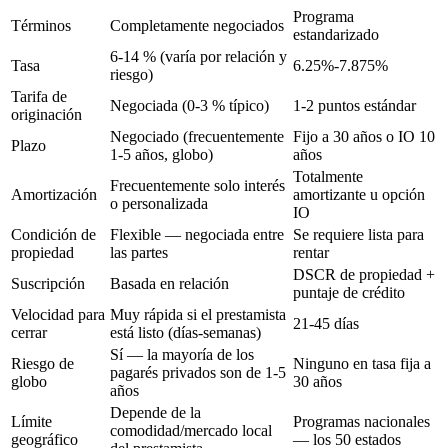
Programa
Términos
Completamente negociados
estandarizado
6-14 % (varía por relación y
Tasa
6.25%-7.875%
riesgo)
Tarifa de
Negociada (0-3 % típico)
1-2 puntos estándar
originación
Negociado (frecuentemente
Fijo a 30 años o IO 10
Plazo
1-5 años, globo)
años
Totalmente
Frecuentemente solo interés
Amortización
amortizante u opción
o personalizada
IO
Condición de
Flexible — negociada entre
Se requiere lista para
propiedad
las partes
rentar
DSCR de propiedad +
Suscripción
Basada en relación
puntaje de crédito
Velocidad para
Muy rápida si el prestamista
21-45 días
cerrar
está listo (días-semanas)
Sí — la mayoría de los
Riesgo de
Ninguno en tasa fija a
pagarés privados son de 1-5
globo
30 años
años
Depende de la
Límite
Programas nacionales
comodidad/mercado local
geográfico
— los 50 estados