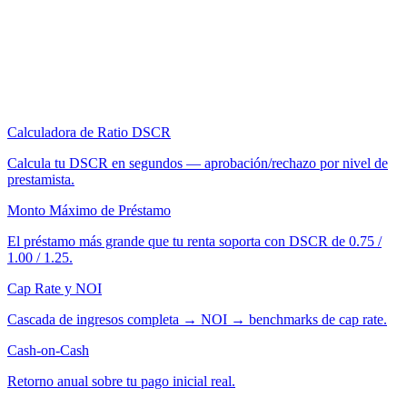
Calculadora de Ratio DSCR
Calcula tu DSCR en segundos — aprobación/rechazo por nivel de
prestamista.
Monto Máximo de Préstamo
El préstamo más grande que tu renta soporta con DSCR de 0.75 /
1.00 / 1.25.
Cap Rate y NOI
Cascada de ingresos completa → NOI → benchmarks de cap rate.
Cash-on-Cash
Retorno anual sobre tu pago inicial real.