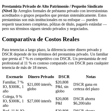
Prestamista Privado de Alto Patrimonio / Pequeño Sindicato
(Nivel 3):
Arreglos formales de préstamo privado con inversionistas
acreditados o grupos pequeños que prestan sistemáticamente. Estos
prestamistas son más institucionales en su enfoque — pueden
requerir tasaciones completas, pólizas de título, pagarés estándar —
pero sus términos siguen siendo privados y negociados.
Comparativa de Costos Reales
Para tenencias a largo plazo, la diferencia entre dinero privado y
DSCR depende de los términos del prestamista privado. Un familiar
que presta al 7 % es competitivo con DSCR. Un prestamista de red
profesional al 11 % es costoso comparado con DSCR para cualquier
tenencia de más de 18 meses.
Escenario
Dinero Privado
DSCR
Notas
Familiar, 7 %
$20,808
$21,000 interés,
DSCR gana en
IO, $300K, 1
P&I, sin
globo
certeza del plazo
año
globo
Colega, 9 %
$20,808
DSCR ahorra
IO, $300K, 1
$27,000 interés
P&I
$6,200/año
año
Red, 11 % IO,
$20,808
DSCR ahorra