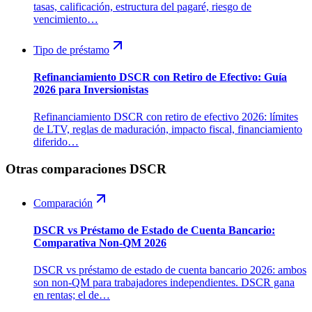
tasas, calificación, estructura del pagaré, riesgo de
vencimiento…
Tipo de préstamo
Refinanciamiento DSCR con Retiro de Efectivo: Guía
2026 para Inversionistas
Refinanciamiento DSCR con retiro de efectivo 2026: límites
de LTV, reglas de maduración, impacto fiscal, financiamiento
diferido…
Otras comparaciones DSCR
Comparación
DSCR vs Préstamo de Estado de Cuenta Bancario:
Comparativa Non-QM 2026
DSCR vs préstamo de estado de cuenta bancario 2026: ambos
son non-QM para trabajadores independientes. DSCR gana
en rentas; el de…