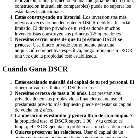
renovación, o una propiedad en una categoría de nicho (rural,
construcción inusual, sin comparables) puede no superar los
estándares institucionales.
Estás construyendo un historial.
Los inversionistas más
nuevos a veces no pueden obtener DSCR debido a historial
limitado. El dinero privado de tu red es donde muchos
inversionistas construyen sus primeras 1-5 operaciones.
Necesitas cerrar antes de que tu préstamo DSCR se
procese.
Usa dinero privado como puente para una
adquisición competitiva específica, luego refinancia a DSCR
una vez que la propiedad esté estabilizada.
Cuándo Gana DSCR
Estás escalando más allá del capital de tu red personal.
El
dinero privado es finito. El DSCR no lo es.
Necesitas certeza de tasa a 30 años.
Los prestamistas
privados tienen sus propias vidas financieras. Incluso el
prestamista privado más dispuesto puede necesitar su capital
de vuelta en 2 años.
La operación es estándar y genera flujo de caja limpio.
Si
la propiedad tasa, el DSCR supera 1.00+ y tu crédito es
limpio, el DSCR ejecuta sin problemas a una tasa de mercado.
Quieres preservar las relaciones.
Usar el capital de un
amigo en una operación que tiene bajo rendimiento puede