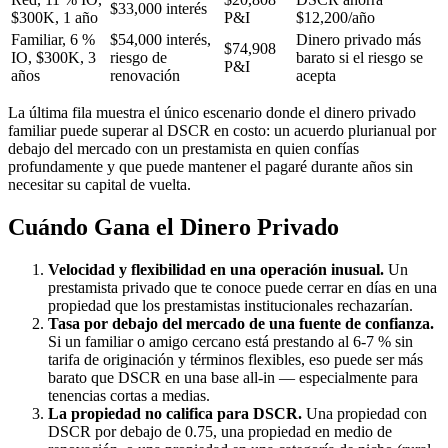
$33,000 interés
$300K, 1 año
P&I
$12,200/año
Familiar, 6 %
$54,000 interés,
Dinero privado más
$74,908
IO, $300K, 3
riesgo de
barato si el riesgo se
P&I
años
renovación
acepta
La última fila muestra el único escenario donde el dinero privado
familiar puede superar al DSCR en costo: un acuerdo plurianual por
debajo del mercado con un prestamista en quien confías
profundamente y que puede mantener el pagaré durante años sin
necesitar su capital de vuelta.
Cuándo Gana el Dinero Privado
Velocidad y flexibilidad en una operación inusual.
Un
prestamista privado que te conoce puede cerrar en días en una
propiedad que los prestamistas institucionales rechazarían.
Tasa por debajo del mercado de una fuente de confianza.
Si un familiar o amigo cercano está prestando al 6-7 % sin
tarifa de originación y términos flexibles, eso puede ser más
barato que DSCR en una base all-in — especialmente para
tenencias cortas a medias.
La propiedad no califica para DSCR.
Una propiedad con
DSCR por debajo de 0.75, una propiedad en medio de