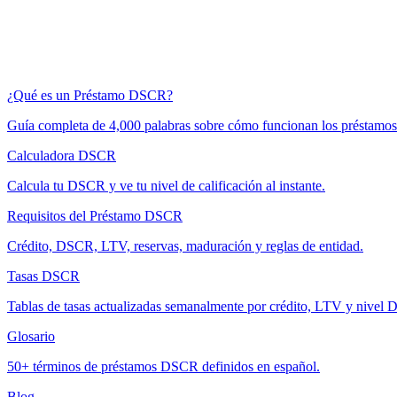
¿Qué es un Préstamo DSCR?
Guía completa de 4,000 palabras sobre cómo funcionan los préstam
Calculadora DSCR
Calcula tu DSCR y ve tu nivel de calificación al instante.
Requisitos del Préstamo DSCR
Crédito, DSCR, LTV, reservas, maduración y reglas de entidad.
Tasas DSCR
Tablas de tasas actualizadas semanalmente por crédito, LTV y nivel
Glosario
50+ términos de préstamos DSCR definidos en español.
Blog