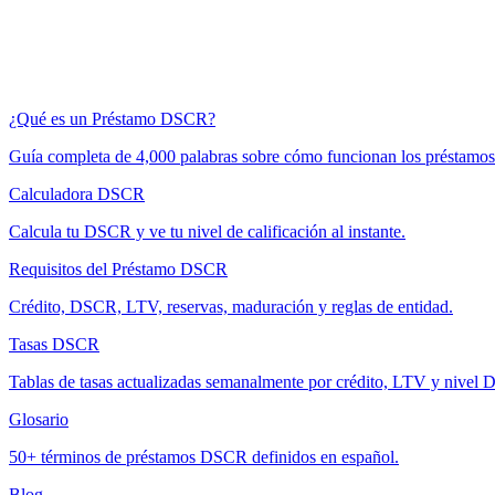
¿Qué es un Préstamo DSCR?
Guía completa de 4,000 palabras sobre cómo funcionan los préstam
Calculadora DSCR
Calcula tu DSCR y ve tu nivel de calificación al instante.
Requisitos del Préstamo DSCR
Crédito, DSCR, LTV, reservas, maduración y reglas de entidad.
Tasas DSCR
Tablas de tasas actualizadas semanalmente por crédito, LTV y nivel
Glosario
50+ términos de préstamos DSCR definidos en español.
Blog