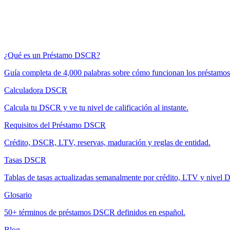
¿Qué es un Préstamo DSCR?
Guía completa de 4,000 palabras sobre cómo funcionan los préstam
Calculadora DSCR
Calcula tu DSCR y ve tu nivel de calificación al instante.
Requisitos del Préstamo DSCR
Crédito, DSCR, LTV, reservas, maduración y reglas de entidad.
Tasas DSCR
Tablas de tasas actualizadas semanalmente por crédito, LTV y nivel
Glosario
50+ términos de préstamos DSCR definidos en español.
Blog