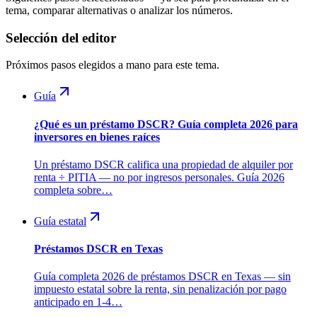
tema, comparar alternativas o analizar los números.
Selección del editor
Próximos pasos elegidos a mano para este tema.
Guía
¿Qué es un préstamo DSCR? Guía completa 2026 para
inversores en bienes raíces
Un préstamo DSCR califica una propiedad de alquiler por
renta ÷ PITIA — no por ingresos personales. Guía 2026
completa sobre…
Guía estatal
Préstamos DSCR en Texas
Guía completa 2026 de préstamos DSCR en Texas — sin
impuesto estatal sobre la renta, sin penalización por pago
anticipado en 1-4…