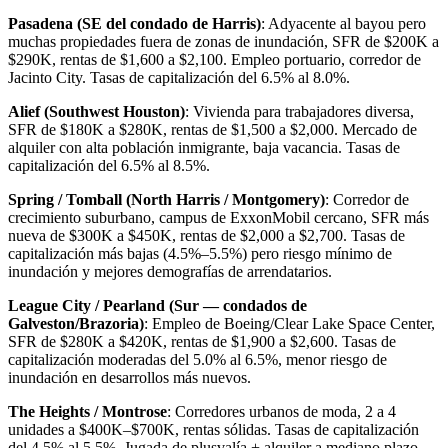
Pasadena (SE del condado de Harris)
: Adyacente al bayou pero
muchas propiedades fuera de zonas de inundación, SFR de $200K a
$290K, rentas de $1,600 a $2,100. Empleo portuario, corredor de
Jacinto City. Tasas de capitalización del 6.5% al 8.0%.
Alief (Southwest Houston)
: Vivienda para trabajadores diversa,
SFR de $180K a $280K, rentas de $1,500 a $2,000. Mercado de
alquiler con alta población inmigrante, baja vacancia. Tasas de
capitalización del 6.5% al 8.5%.
Spring / Tomball (North Harris / Montgomery)
: Corredor de
crecimiento suburbano, campus de ExxonMobil cercano, SFR más
nueva de $300K a $450K, rentas de $2,000 a $2,700. Tasas de
capitalización más bajas (4.5%–5.5%) pero riesgo mínimo de
inundación y mejores demografías de arrendatarios.
League City / Pearland (Sur — condados de
Galveston/Brazoria)
: Empleo de Boeing/Clear Lake Space Center,
SFR de $280K a $420K, rentas de $1,900 a $2,600. Tasas de
capitalización moderadas del 5.0% al 6.5%, menor riesgo de
inundación en desarrollos más nuevos.
The Heights / Montrose
: Corredores urbanos de moda, 2 a 4
unidades a $400K–$700K, rentas sólidas. Tasas de capitalización
del 4.5% al 5.5%. Jugada de plusvalía + alquiler a mediano plazo.