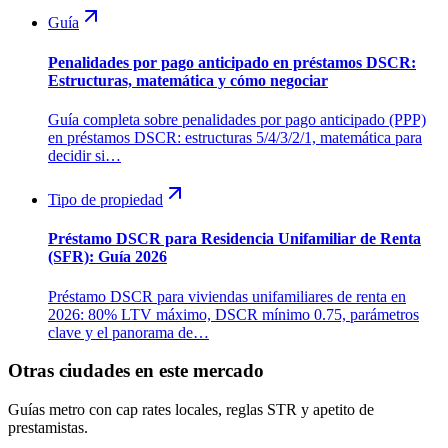
Guía
Penalidades por pago anticipado en préstamos DSCR:
Estructuras, matemática y cómo negociar
Guía completa sobre penalidades por pago anticipado (PPP)
en préstamos DSCR: estructuras 5/4/3/2/1, matemática para
decidir si…
Tipo de propiedad
Préstamo DSCR para Residencia Unifamiliar de Renta
(SFR): Guía 2026
Préstamo DSCR para viviendas unifamiliares de renta en
2026: 80% LTV máximo, DSCR mínimo 0.75, parámetros
clave y el panorama de…
Otras ciudades en este mercado
Guías metro con cap rates locales, reglas STR y apetito de
prestamistas.