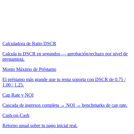
Calculadora de Ratio DSCR
Calcula tu DSCR en segundos — aprobación/rechazo por nivel de
prestamista.
Monto Máximo de Préstamo
El préstamo más grande que tu renta soporta con DSCR de 0.75 /
1.00 / 1.25.
Cap Rate y NOI
Cascada de ingresos completa → NOI → benchmarks de cap rate.
Cash-on-Cash
Retorno anual sobre tu pago inicial real.