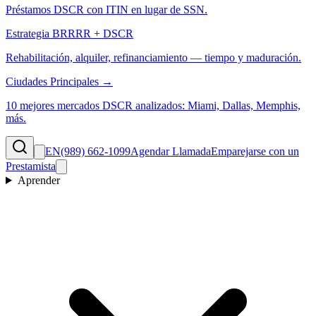
Préstamos DSCR con ITIN en lugar de SSN.
Estrategia BRRRR + DSCR
Rehabilitación, alquiler, refinanciamiento — tiempo y maduración.
Ciudades Principales →
10 mejores mercados DSCR analizados: Miami, Dallas, Memphis,
más.
EN
(989) 662-1099
Agendar Llamada
Emparejarse con un
Prestamista
Aprender