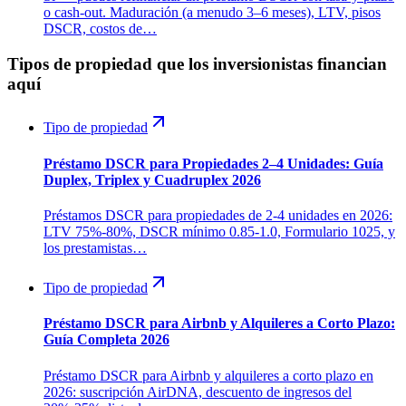
o cash-out. Maduración (a menudo 3–6 meses), LTV, pisos
DSCR, costos de…
Tipos de propiedad que los inversionistas financian
aquí
Tipo de propiedad
Préstamo DSCR para Propiedades 2–4 Unidades: Guía
Duplex, Triplex y Cuadruplex 2026
Préstamos DSCR para propiedades de 2-4 unidades en 2026:
LTV 75%-80%, DSCR mínimo 0.85-1.0, Formulario 1025, y
los prestamistas…
Tipo de propiedad
Préstamo DSCR para Airbnb y Alquileres a Corto Plazo:
Guía Completa 2026
Préstamo DSCR para Airbnb y alquileres a corto plazo en
2026: suscripción AirDNA, descuento de ingresos del