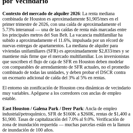
por Vecindario
Contexto del mercado de alquiler 2026
: La renta mediana
combinada de Houston es aproximadamente $1,905/mes en el
primer trimestre de 2026, con una caída de aproximadamente el
5.73% interanual — una de las caídas de renta más marcadas entre
los principales metros del Sun Belt. La vacancia multifamiliar ha
subido a aproximadamente el 11.6%, impulsada por un récord de
nuevas entregas de apartamentos. La mediana de alquiler para
viviendas unifamiliares (SFR) es aproximadamente $2,833/mes y se
mantiene más firme que el mercado multifamiliar. Los inversionistas
que suscriben el flujo de caja de SFR en Houston deben modelar
con comparables de arrendamiento de SFR actuales, no el promedio
combinado de todas las unidades, y deben probar el DSCR contra
un escenario adicional de caída del 3% al 5% en rentas.
El entorno sin zonificación de Houston crea dinámicas de vecindario
muy variables. Apéguese a los corredores con anclas de empleo
estable.
East Houston / Galena Park / Deer Park
: Ancla de empleo
industrial/petroquímico, SFR de $160K a $260K, rentas de $1,400 a
$1,900. Tasas de capitalización del 7.0% al 9.0%. Verificación de
zona de inundación requerida — muchas parcelas están en la llanura
de inundación de 100 años.