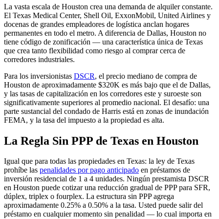
La vasta escala de Houston crea una demanda de alquiler constante.
El Texas Medical Center, Shell Oil, ExxonMobil, United Airlines y
docenas de grandes empleadores de logística anclan hogares
permanentes en todo el metro. A diferencia de Dallas, Houston no
tiene código de zonificación — una característica única de Texas
que crea tanto flexibilidad como riesgo al comprar cerca de
corredores industriales.
Para los inversionistas
DSCR
, el precio mediano de compra de
Houston de aproximadamente $320K es más bajo que el de Dallas,
y las tasas de capitalización en los corredores este y suroeste son
significativamente superiores al promedio nacional. El desafío: una
parte sustancial del condado de Harris está en zonas de inundación
FEMA, y la tasa del impuesto a la propiedad es alta.
La Regla Sin PPP de Texas en Houston
Igual que para todas las propiedades en Texas: la ley de Texas
prohíbe las
penalidades por pago anticipado
en préstamos de
inversión residencial de 1 a 4 unidades. Ningún prestamista DSCR
en Houston puede cotizar una reducción gradual de PPP para SFR,
dúplex, triplex o fourplex. La estructura sin PPP agrega
aproximadamente 0.25% a 0.50% a la tasa. Usted puede salir del
préstamo en cualquier momento sin penalidad — lo cual importa en