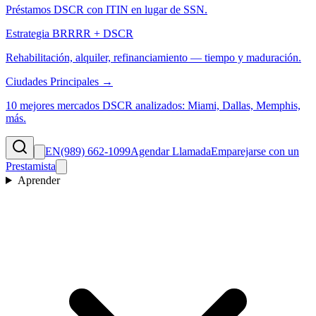
Préstamos DSCR con ITIN en lugar de SSN.
Estrategia BRRRR + DSCR
Rehabilitación, alquiler, refinanciamiento — tiempo y maduración.
Ciudades Principales →
10 mejores mercados DSCR analizados: Miami, Dallas, Memphis,
más.
EN
(989) 662-1099
Agendar Llamada
Emparejarse con un
Prestamista
Aprender