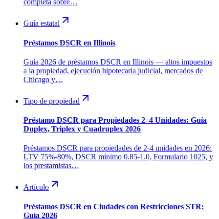
completa sobre…
Guía estatal
Préstamos DSCR en Illinois
Guía 2026 de préstamos DSCR en Illinois — altos impuestos
a la propiedad, ejecución hipotecaria judicial, mercados de
Chicago y…
Tipo de propiedad
Préstamo DSCR para Propiedades 2–4 Unidades: Guía
Duplex, Triplex y Cuadruplex 2026
Préstamos DSCR para propiedades de 2-4 unidades en 2026:
LTV 75%-80%, DSCR mínimo 0.85-1.0, Formulario 1025, y
los prestamistas…
Artículo
Préstamos DSCR en Ciudades con Restricciones STR:
Guía 2026