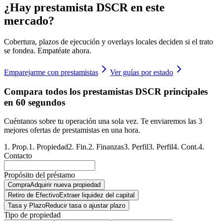
¿Hay prestamista DSCR en este
mercado?
Cobertura, plazos de ejecución y overlays locales deciden si el trato
se fondea. Empatéate ahora.
Emparejarme con prestamistas
Ver guías por estado
Compara todos los prestamistas DSCR principales
en 60 segundos
Cuéntanos sobre tu operación una sola vez. Te enviaremos las 3
mejores ofertas de prestamistas en una hora.
1
.
Prop.
1
.
Propiedad
2
.
Fin.
2
.
Finanzas
3
.
Perfil
3
.
Perfil
4
.
Cont.
4
.
Contacto
Propósito del préstamo
Compra
Adquirir nueva propiedad
Retiro de Efectivo
Extraer liquidez del capital
Tasa y Plazo
Reducir tasa o ajustar plazo
Tipo de propiedad