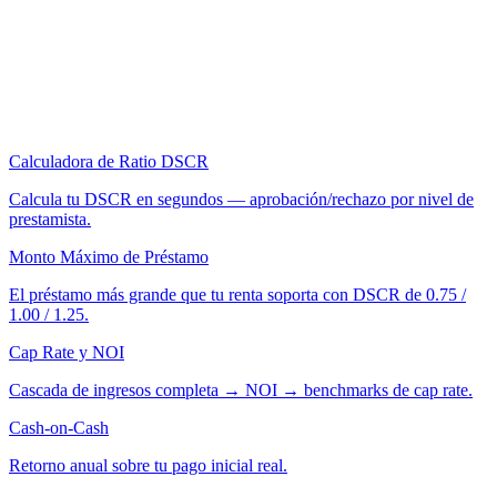
Calculadora de Ratio DSCR
Calcula tu DSCR en segundos — aprobación/rechazo por nivel de
prestamista.
Monto Máximo de Préstamo
El préstamo más grande que tu renta soporta con DSCR de 0.75 /
1.00 / 1.25.
Cap Rate y NOI
Cascada de ingresos completa → NOI → benchmarks de cap rate.
Cash-on-Cash
Retorno anual sobre tu pago inicial real.