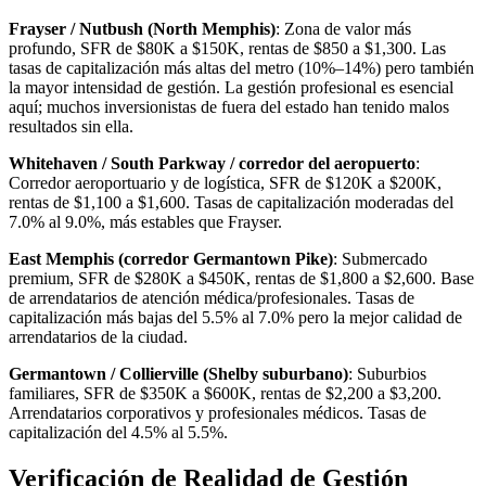
Frayser / Nutbush (North Memphis)
: Zona de valor más
profundo, SFR de $80K a $150K, rentas de $850 a $1,300. Las
tasas de capitalización más altas del metro (10%–14%) pero también
la mayor intensidad de gestión. La gestión profesional es esencial
aquí; muchos inversionistas de fuera del estado han tenido malos
resultados sin ella.
Whitehaven / South Parkway / corredor del aeropuerto
:
Corredor aeroportuario y de logística, SFR de $120K a $200K,
rentas de $1,100 a $1,600. Tasas de capitalización moderadas del
7.0% al 9.0%, más estables que Frayser.
East Memphis (corredor Germantown Pike)
: Submercado
premium, SFR de $280K a $450K, rentas de $1,800 a $2,600. Base
de arrendatarios de atención médica/profesionales. Tasas de
capitalización más bajas del 5.5% al 7.0% pero la mejor calidad de
arrendatarios de la ciudad.
Germantown / Collierville (Shelby suburbano)
: Suburbios
familiares, SFR de $350K a $600K, rentas de $2,200 a $3,200.
Arrendatarios corporativos y profesionales médicos. Tasas de
capitalización del 4.5% al 5.5%.
Verificación de Realidad de Gestión