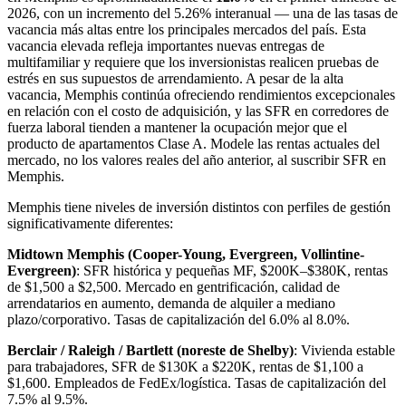
2026, con un incremento del 5.26% interanual — una de las tasas de
vacancia más altas entre los principales mercados del país. Esta
vacancia elevada refleja importantes nuevas entregas de
multifamiliar y requiere que los inversionistas realicen pruebas de
estrés en sus supuestos de arrendamiento. A pesar de la alta
vacancia, Memphis continúa ofreciendo rendimientos excepcionales
en relación con el costo de adquisición, y las SFR en corredores de
fuerza laboral tienden a mantener la ocupación mejor que el
producto de apartamentos Clase A. Modele las rentas actuales del
mercado, no los valores reales del año anterior, al suscribir SFR en
Memphis.
Memphis tiene niveles de inversión distintos con perfiles de gestión
significativamente diferentes:
Midtown Memphis (Cooper-Young, Evergreen, Vollintine-
Evergreen)
: SFR histórica y pequeñas MF, $200K–$380K, rentas
de $1,500 a $2,500. Mercado en gentrificación, calidad de
arrendatarios en aumento, demanda de alquiler a mediano
plazo/corporativo. Tasas de capitalización del 6.0% al 8.0%.
Berclair / Raleigh / Bartlett (noreste de Shelby)
: Vivienda estable
para trabajadores, SFR de $130K a $220K, rentas de $1,100 a
$1,600. Empleados de FedEx/logística. Tasas de capitalización del
7.5% al 9.5%.