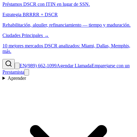
Préstamos DSCR con ITIN en lugar de SSN.
Estrategia BRRRR + DSCR
Rehabilitación, alquiler, refinanciamiento — tiempo y maduración.
Ciudades Principales →
10 mejores mercados DSCR analizados: Miami, Dallas, Memphis,
más.
EN
(989) 662-1099
Agendar Llamada
Emparejarse con un
Prestamista
Aprender