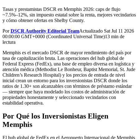
Tasas y prestamistas DSCR en Memphis 2026: caps de flujo
~7.5%–12%, sin impuesto estatal sobre la renta, mejores vecindarios
y cómo obtener ofertas en Shelby County.
Por
DSCR Authority Editorial Team
Actualizado
Sat Jul 11 2026
00:00:00 GMT+0000 (Coordinated Universal Time)
13 min de
lectura
Memphis es el mercado DSCR de mayor rendimiento del país por
tasa de capitalización bruta. Las operaciones del hub global de
Federal Express (FedEx), una base de empleo diversa en logística y
atención médica (Methodist Le Bonheur, Baptist Memorial, St. Jude
Children’s Research Hospital) y los precios de entrada de nivel
inicial crean un entorno para los inversionistas DSCR donde los
ratios de 1.30+ son alcanzables con términos de préstamo estándar
— siempre que haya modelado los costos de administración de
propiedades honestamente y seleccionado vecindarios con
estabilidad operativa.
Por Qué los Inversionistas Eligen
Memphis
El hub global de FedEx en el Aeropuerto Internacional de Memphis