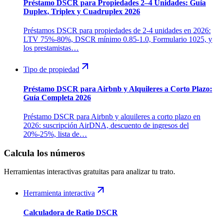
Préstamo DSCR para Propiedades 2–4 Unidades: Guía
Duplex, Triplex y Cuadruplex 2026
Préstamos DSCR para propiedades de 2-4 unidades en 2026:
LTV 75%-80%, DSCR mínimo 0.85-1.0, Formulario 1025, y
los prestamistas…
Tipo de propiedad
Préstamo DSCR para Airbnb y Alquileres a Corto Plazo:
Guía Completa 2026
Préstamo DSCR para Airbnb y alquileres a corto plazo en
2026: suscripción AirDNA, descuento de ingresos del
20%-25%, lista de…
Calcula los números
Herramientas interactivas gratuitas para analizar tu trato.
Herramienta interactiva
Calculadora de Ratio DSCR