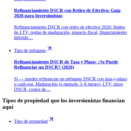
Refinanciamiento DSCR con Retiro de Efectivo: Guía
2026 para Inversionistas
Refinanciamiento DSCR con retiro de efectivo 2026: límites
de LTV, reglas de maduración, impacto fiscal, financiamiento
diferido…
Tipo de préstamo
Refinanciamiento DSCR de Tasa y Plazo: ¿Se Puede
Refinanciar un DSCR? (2026)
Sí — puedes refinanciar un préstamo DSCR con tasa-y-plazo
o cash-out. Maduración (a menudo 3–6 meses), LTV, pisos
DSCR, costos de…
Tipos de propiedad que los inversionistas financian
aquí
Tipo de propiedad