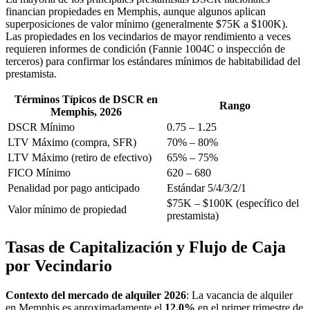
financian propiedades en Memphis, aunque algunos aplican
superposiciones de valor mínimo (generalmente $75K a $100K).
Las propiedades en los vecindarios de mayor rendimiento a veces
requieren informes de condición (Fannie 1004C o inspección de
terceros) para confirmar los estándares mínimos de habitabilidad del
prestamista.
Términos Típicos de DSCR en
Rango
Memphis, 2026
DSCR Mínimo
0.75 – 1.25
LTV Máximo (compra, SFR)
70% – 80%
LTV Máximo (retiro de efectivo)
65% – 75%
FICO Mínimo
620 – 680
Penalidad por pago anticipado
Estándar 5/4/3/2/1
$75K – $100K (específico del
Valor mínimo de propiedad
prestamista)
Tasas de Capitalización y Flujo de Caja
por Vecindario
Contexto del mercado de alquiler 2026
: La vacancia de alquiler
en Memphis es aproximadamente el
12.0%
en el primer trimestre de