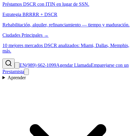
Préstamos DSCR con ITIN en lugar de SSN.
Estrategia BRRRR + DSCR
Rehabilitación, alquiler, refinanciamiento — tiempo y maduración.
Ciudades Principales →
10 mejores mercados DSCR analizados: Miami, Dallas, Memphis,
más.
EN
(989) 662-1099
Agendar Llamada
Emparejarse con un
Prestamista
Aprender