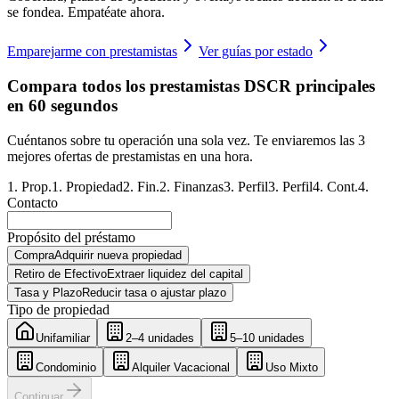
se fondea. Empatéate ahora.
Emparejarme con prestamistas
Ver guías por estado
Compara todos los prestamistas DSCR principales
en 60 segundos
Cuéntanos sobre tu operación una sola vez. Te enviaremos las 3
mejores ofertas de prestamistas en una hora.
1
.
Prop.
1
.
Propiedad
2
.
Fin.
2
.
Finanzas
3
.
Perfil
3
.
Perfil
4
.
Cont.
4
.
Contacto
Propósito del préstamo
Compra
Adquirir nueva propiedad
Retiro de Efectivo
Extraer liquidez del capital
Tasa y Plazo
Reducir tasa o ajustar plazo
Tipo de propiedad
Unifamiliar
2–4 unidades
5–10 unidades
Condominio
Alquiler Vacacional
Uso Mixto
Continuar