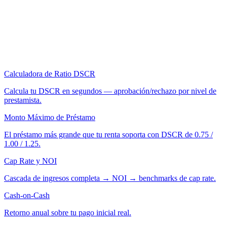
Calculadora de Ratio DSCR
Calcula tu DSCR en segundos — aprobación/rechazo por nivel de
prestamista.
Monto Máximo de Préstamo
El préstamo más grande que tu renta soporta con DSCR de 0.75 /
1.00 / 1.25.
Cap Rate y NOI
Cascada de ingresos completa → NOI → benchmarks de cap rate.
Cash-on-Cash
Retorno anual sobre tu pago inicial real.