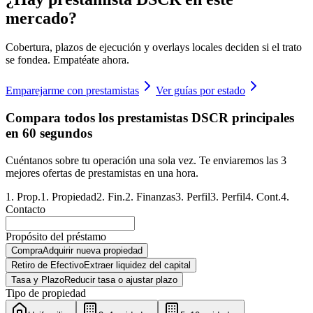
mercado?
Cobertura, plazos de ejecución y overlays locales deciden si el trato
se fondea. Empatéate ahora.
Emparejarme con prestamistas
Ver guías por estado
Compara todos los prestamistas DSCR principales
en 60 segundos
Cuéntanos sobre tu operación una sola vez. Te enviaremos las 3
mejores ofertas de prestamistas en una hora.
1
.
Prop.
1
.
Propiedad
2
.
Fin.
2
.
Finanzas
3
.
Perfil
3
.
Perfil
4
.
Cont.
4
.
Contacto
Propósito del préstamo
Compra
Adquirir nueva propiedad
Retiro de Efectivo
Extraer liquidez del capital
Tasa y Plazo
Reducir tasa o ajustar plazo
Tipo de propiedad