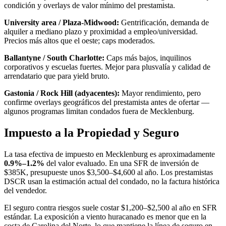
condición y overlays de valor mínimo del prestamista.
University area / Plaza-Midwood:
Gentrificación, demanda de
alquiler a mediano plazo y proximidad a empleo/universidad.
Precios más altos que el oeste; caps moderados.
Ballantyne / South Charlotte:
Caps más bajos, inquilinos
corporativos y escuelas fuertes. Mejor para plusvalía y calidad de
arrendatario que para yield bruto.
Gastonia / Rock Hill (adyacentes):
Mayor rendimiento, pero
confirme overlays geográficos del prestamista antes de ofertar —
algunos programas limitan condados fuera de Mecklenburg.
Impuesto a la Propiedad y Seguro
La tasa efectiva de impuesto en Mecklenburg es aproximadamente
0.9%–1.2%
del valor evaluado. En una SFR de inversión de
$385K, presupueste unos $3,500–$4,600 al año. Los prestamistas
DSCR usan la estimación actual del condado, no la factura histórica
del vendedor.
El seguro contra riesgos suele costar $1,200–$2,500 al año en SFR
estándar. La exposición a viento huracanado es menor que en la
costa de Carolina del Norte, lo que mantiene la línea de seguro en