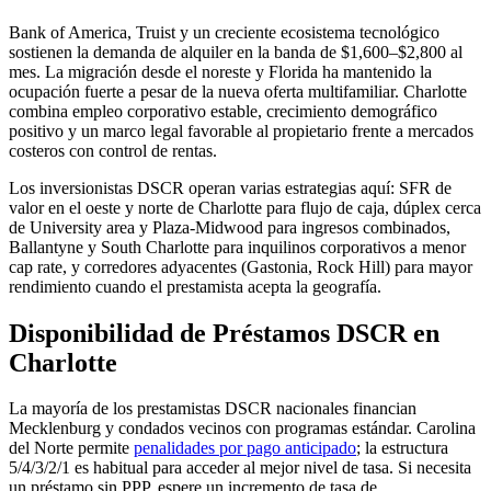
Bank of America, Truist y un creciente ecosistema tecnológico
sostienen la demanda de alquiler en la banda de $1,600–$2,800 al
mes. La migración desde el noreste y Florida ha mantenido la
ocupación fuerte a pesar de la nueva oferta multifamiliar. Charlotte
combina empleo corporativo estable, crecimiento demográfico
positivo y un marco legal favorable al propietario frente a mercados
costeros con control de rentas.
Los inversionistas DSCR operan varias estrategias aquí: SFR de
valor en el oeste y norte de Charlotte para flujo de caja, dúplex cerca
de University area y Plaza-Midwood para ingresos combinados,
Ballantyne y South Charlotte para inquilinos corporativos a menor
cap rate, y corredores adyacentes (Gastonia, Rock Hill) para mayor
rendimiento cuando el prestamista acepta la geografía.
Disponibilidad de Préstamos DSCR en
Charlotte
La mayoría de los prestamistas DSCR nacionales financian
Mecklenburg y condados vecinos con programas estándar. Carolina
del Norte permite
penalidades por pago anticipado
; la estructura
5/4/3/2/1 es habitual para acceder al mejor nivel de tasa. Si necesita
un préstamo sin PPP, espere un incremento de tasa de