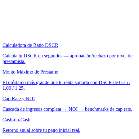
Calculadora de Ratio DSCR
Calcula tu DSCR en segundos — aprobación/rechazo por nivel de
prestamista.
Monto Máximo de Préstamo
El préstamo más grande que tu renta soporta con DSCR de 0.75 /
1.00 / 1.25.
Cap Rate y NOI
Cascada de ingresos completa → NOI → benchmarks de cap rate.
Cash-on-Cash
Retorno anual sobre tu pago inicial real.