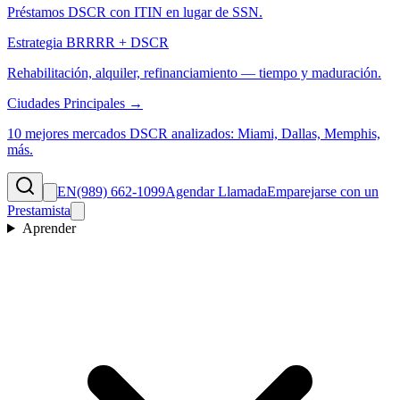
Préstamos DSCR con ITIN en lugar de SSN.
Estrategia BRRRR + DSCR
Rehabilitación, alquiler, refinanciamiento — tiempo y maduración.
Ciudades Principales →
10 mejores mercados DSCR analizados: Miami, Dallas, Memphis,
más.
EN
(989) 662-1099
Agendar Llamada
Emparejarse con un
Prestamista
Aprender