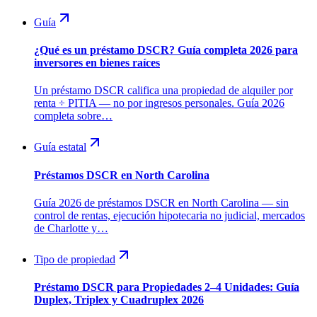
Guía
¿Qué es un préstamo DSCR? Guía completa 2026 para
inversores en bienes raíces
Un préstamo DSCR califica una propiedad de alquiler por
renta ÷ PITIA — no por ingresos personales. Guía 2026
completa sobre…
Guía estatal
Préstamos DSCR en North Carolina
Guía 2026 de préstamos DSCR en North Carolina — sin
control de rentas, ejecución hipotecaria no judicial, mercados
de Charlotte y…
Tipo de propiedad
Préstamo DSCR para Propiedades 2–4 Unidades: Guía
Duplex, Triplex y Cuadruplex 2026