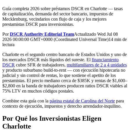
Guía completa 2026 sobre préstamos DSCR en Charlotte — tasas
de capitalización, demanda del sector bancario, impuestos de
Mecklenburg, vecindarios con flujo de caja y los mejores
prestamistas DSCR para inversionistas.
Por
DSCR Authority Editorial Team
Actualizado
Wed Jul 08
2026 00:00:00 GMT+0000 (Coordinated Universal Time)
14 min de
lectura
Charlotte es el segundo centro bancario de Estados Unidos y uno de
los mercados DSCR más líquidos del sureste. El
financiamiento
DSCR
cubre SFR de trabajadores,
multifamiliares de 2 a 4 unidades
y producto suburbano build-to-rent — con ejecución hipotecaria no
judicial y sin control de rentas, lo que sostiene el apetito de los
prestamistas. El precio mediano cerca de $385K y rentas de $1,600–
$2,800 en la banda de trabajadores producen ratios DSCR viables al
75% LTV en muchos códigos postales.
Combine esta guía con la
página estatal de Carolina del Norte
para
contexto de ejecución, impuestos y derecho arrendador-inquilino.
Por Qué los Inversionistas Eligen
Charlotte