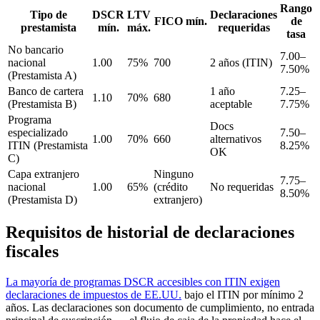
Rango
Tipo de
DSCR
LTV
Declaraciones
FICO mín.
de
prestamista
mín.
máx.
requeridas
tasa
No bancario
7.00–
nacional
1.00
75%
700
2 años (ITIN)
7.50%
(Prestamista A)
Banco de cartera
1 año
7.25–
1.10
70%
680
(Prestamista B)
aceptable
7.75%
Programa
Docs
especializado
7.50–
1.00
70%
660
alternativos
ITIN (Prestamista
8.25%
OK
C)
Capa extranjero
Ninguno
7.75–
nacional
1.00
65%
(crédito
No requeridas
8.50%
(Prestamista D)
extranjero)
Requisitos de historial de declaraciones
fiscales
La mayoría de programas DSCR accesibles con ITIN exigen
declaraciones de impuestos de EE.UU.
bajo el ITIN por mínimo 2
años. Las declaraciones son documento de cumplimiento, no entrada