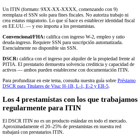
Un ITIN (formato: 9XX-XX-XXXX, comenzando con 9)
reemplaza el SSN solo para fines fiscales. No autoriza trabajo ni
crea estatus migratorio. Lo que sí hace es establecer identidad fiscal
en EE.UU. — y eso importa a los prestamistas.
Convencional/FHA:
califica con ingreso W-2, empleo y ratio
deuda-ingreso. Requiere SSN para suscripción automatizada.
Esencialmente no disponible sin SSN.
DSCR:
califica con el ingreso por alquiler de la propiedad frente al
PITIA. El prestatario demuestra solvencia crediticia y capacidad de
activos — ambos pueden establecerse con documentación ITIN.
Para profundizar en este tema, consulta nuestra guía sobre
Préstamo
DSCR para Titulares de Visa: H-1B, L-1, E-2 y EB-5
.
Los 4 prestamistas con los que trabajamos
regularmente para ITIN
El DSCR ITIN no es un producto estándar en todo el mercado.
Aproximadamente el 20–25% de prestamistas en nuestra red
trabajará con prestatarios ITIN.