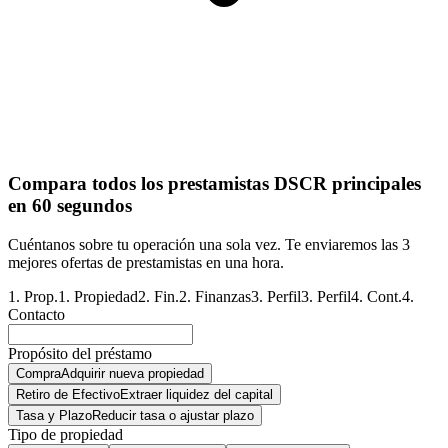
Compara todos los prestamistas DSCR principales
en 60 segundos
Cuéntanos sobre tu operación una sola vez. Te enviaremos las 3
mejores ofertas de prestamistas en una hora.
1
.
Prop.
1
.
Propiedad
2
.
Fin.
2
.
Finanzas
3
.
Perfil
3
.
Perfil
4
.
Cont.
4
.
Contacto
Propósito del préstamo
Compra
Adquirir nueva propiedad
Retiro de Efectivo
Extraer liquidez del capital
Tasa y Plazo
Reducir tasa o ajustar plazo
Tipo de propiedad