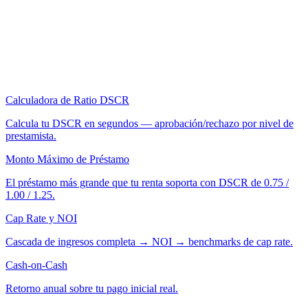
Calculadora de Ratio DSCR
Calcula tu DSCR en segundos — aprobación/rechazo por nivel de
prestamista.
Monto Máximo de Préstamo
El préstamo más grande que tu renta soporta con DSCR de 0.75 /
1.00 / 1.25.
Cap Rate y NOI
Cascada de ingresos completa → NOI → benchmarks de cap rate.
Cash-on-Cash
Retorno anual sobre tu pago inicial real.