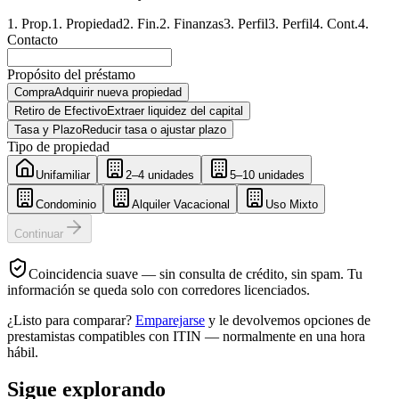
1
.
Prop.
1
.
Propiedad
2
.
Fin.
2
.
Finanzas
3
.
Perfil
3
.
Perfil
4
.
Cont.
4
.
Contacto
Propósito del préstamo
Compra
Adquirir nueva propiedad
Retiro de Efectivo
Extraer liquidez del capital
Tasa y Plazo
Reducir tasa o ajustar plazo
Tipo de propiedad
Unifamiliar
2–4 unidades
5–10 unidades
Condominio
Alquiler Vacacional
Uso Mixto
Continuar
Coincidencia suave — sin consulta de crédito, sin spam. Tu
información se queda solo con corredores licenciados.
¿Listo para comparar?
Emparejarse
y le devolvemos opciones de
prestamistas compatibles con ITIN — normalmente en una hora
hábil.
Sigue explorando