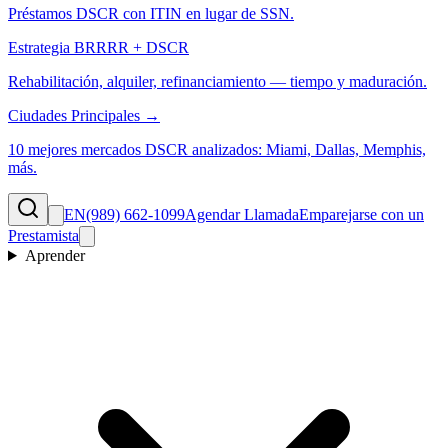
Préstamos DSCR con ITIN en lugar de SSN.
Estrategia BRRRR + DSCR
Rehabilitación, alquiler, refinanciamiento — tiempo y maduración.
Ciudades Principales →
10 mejores mercados DSCR analizados: Miami, Dallas, Memphis,
más.
EN
(989) 662-1099
Agendar Llamada
Emparejarse con un
Prestamista
Aprender