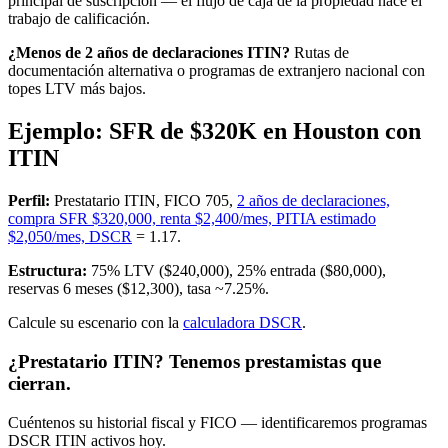
principal de suscripción — el flujo de caja de la propiedad hace el
trabajo de calificación.
¿Menos de 2 años de declaraciones ITIN?
Rutas de
documentación alternativa o programas de extranjero nacional con
topes LTV más bajos.
Ejemplo: SFR de $320K en Houston con
ITIN
Perfil:
Prestatario ITIN, FICO 705,
2 años de declaraciones,
compra SFR $320,000, renta $2,400/mes, PITIA estimado
$2,050/mes, DSCR
= 1.17.
Estructura:
75% LTV ($240,000), 25% entrada ($80,000),
reservas 6 meses ($12,300), tasa ~7.25%.
Calcule su escenario con la
calculadora DSCR
.
¿Prestatario ITIN? Tenemos prestamistas que
cierran.
Cuéntenos su historial fiscal y FICO — identificaremos programas
DSCR ITIN activos hoy.