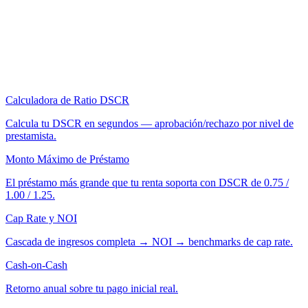
Calculadora de Ratio DSCR
Calcula tu DSCR en segundos — aprobación/rechazo por nivel de
prestamista.
Monto Máximo de Préstamo
El préstamo más grande que tu renta soporta con DSCR de 0.75 /
1.00 / 1.25.
Cap Rate y NOI
Cascada de ingresos completa → NOI → benchmarks de cap rate.
Cash-on-Cash
Retorno anual sobre tu pago inicial real.