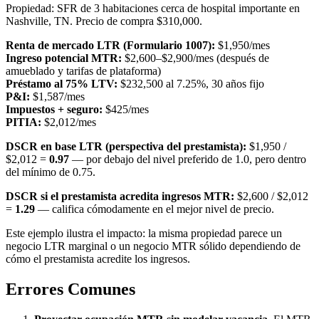
Propiedad: SFR de 3 habitaciones cerca de hospital importante en
Nashville, TN. Precio de compra $310,000.
Renta de mercado LTR (Formulario 1007):
$1,950/mes
Ingreso potencial MTR:
$2,600–$2,900/mes (después de
amueblado y tarifas de plataforma)
Préstamo al 75% LTV:
$232,500 al 7.25%, 30 años fijo
P&I:
$1,587/mes
Impuestos + seguro:
$425/mes
PITIA:
$2,012/mes
DSCR en base LTR (perspectiva del prestamista):
$1,950 /
$2,012 =
0.97
— por debajo del nivel preferido de 1.0, pero dentro
del mínimo de 0.75.
DSCR si el prestamista acredita ingresos MTR:
$2,600 / $2,012
=
1.29
— califica cómodamente en el mejor nivel de precio.
Este ejemplo ilustra el impacto: la misma propiedad parece un
negocio LTR marginal o un negocio MTR sólido dependiendo de
cómo el prestamista acredite los ingresos.
Errores Comunes