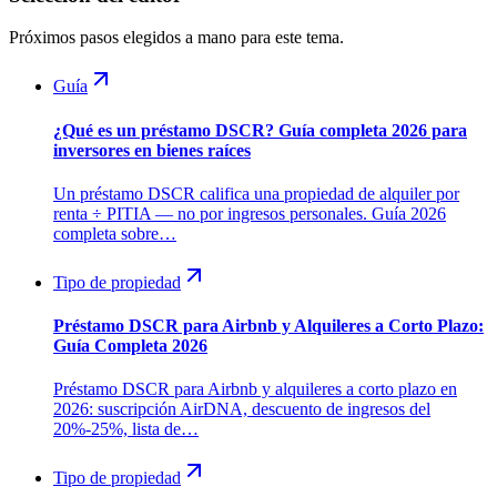
Próximos pasos elegidos a mano para este tema.
Guía
¿Qué es un préstamo DSCR? Guía completa 2026 para
inversores en bienes raíces
Un préstamo DSCR califica una propiedad de alquiler por
renta ÷ PITIA — no por ingresos personales. Guía 2026
completa sobre…
Tipo de propiedad
Préstamo DSCR para Airbnb y Alquileres a Corto Plazo:
Guía Completa 2026
Préstamo DSCR para Airbnb y alquileres a corto plazo en
2026: suscripción AirDNA, descuento de ingresos del
20%-25%, lista de…
Tipo de propiedad