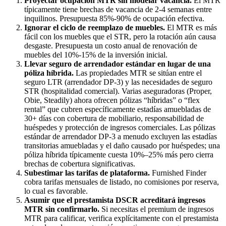
Proyectar ocupación MTR sin modelar vacancia.
El MTR
típicamente tiene brechas de vacancia de 2-4 semanas entre
inquilinos. Presupuesta 85%-90% de ocupación efectiva.
Ignorar el ciclo de reemplazo de muebles.
El MTR es más
fácil con los muebles que el STR, pero la rotación aún causa
desgaste. Presupuesta un costo anual de renovación de
muebles del 10%-15% de la inversión inicial.
Llevar seguro de arrendador estándar en lugar de una
póliza híbrida.
Las propiedades MTR se sitúan entre el
seguro LTR (arrendador DP-3) y las necesidades de seguro
STR (hospitalidad comercial). Varias aseguradoras (Proper,
Obie, Steadily) ahora ofrecen pólizas “híbridas” o “flex
rental” que cubren específicamente estadías amuebladas de
30+ días con cobertura de mobiliario, responsabilidad de
huéspedes y protección de ingresos comerciales. Las pólizas
estándar de arrendador DP-3 a menudo excluyen las estadías
transitorias amuebladas y el daño causado por huéspedes; una
póliza híbrida típicamente cuesta 10%–25% más pero cierra
brechas de cobertura significativas.
Subestimar las tarifas de plataforma.
Furnished Finder
cobra tarifas mensuales de listado, no comisiones por reserva,
lo cual es favorable.
Asumir que el prestamista DSCR acreditará ingresos
MTR sin confirmarlo.
Si necesitas el premium de ingresos
MTR para calificar, verifica explícitamente con el prestamista