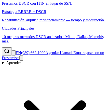
Préstamos DSCR con ITIN en lugar de SSN.
Estrategia BRRRR + DSCR
Rehabilitación, alquiler, refinanciamiento — tiempo y maduración.
Ciudades Principales →
10 mejores mercados DSCR analizados: Miami, Dallas, Memphis,
más.
EN
(989) 662-1099
Agendar Llamada
Emparejarse con un
Prestamista
Aprender