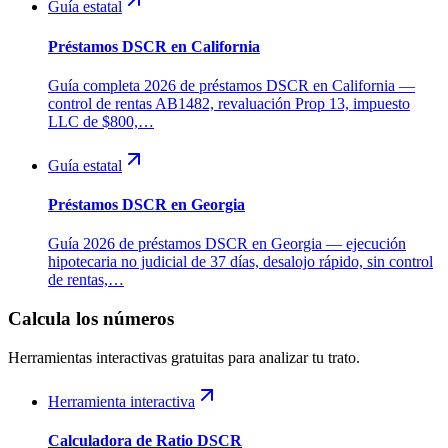
Guía estatal
Préstamos DSCR en California
Guía completa 2026 de préstamos DSCR en California —
control de rentas AB1482, revaluación Prop 13, impuesto
LLC de $800,…
Guía estatal
Préstamos DSCR en Georgia
Guía 2026 de préstamos DSCR en Georgia — ejecución
hipotecaria no judicial de 37 días, desalojo rápido, sin control
de rentas,…
Calcula los números
Herramientas interactivas gratuitas para analizar tu trato.
Herramienta interactiva
Calculadora de Ratio DSCR