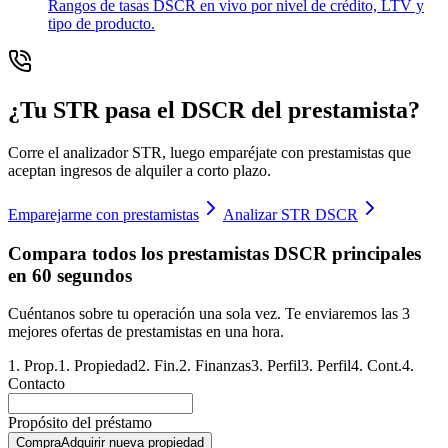
Rangos de tasas DSCR en vivo por nivel de crédito, LTV y
tipo de producto.
¿Tu STR pasa el DSCR del prestamista?
Corre el analizador STR, luego emparéjate con prestamistas que
aceptan ingresos de alquiler a corto plazo.
Emparejarme con prestamistas
Analizar STR DSCR
Compara todos los prestamistas DSCR principales
en 60 segundos
Cuéntanos sobre tu operación una sola vez. Te enviaremos las 3
mejores ofertas de prestamistas en una hora.
1
.
Prop.
1
.
Propiedad
2
.
Fin.
2
.
Finanzas
3
.
Perfil
3
.
Perfil
4
.
Cont.
4
.
Contacto
Propósito del préstamo
Compra
Adquirir nueva propiedad