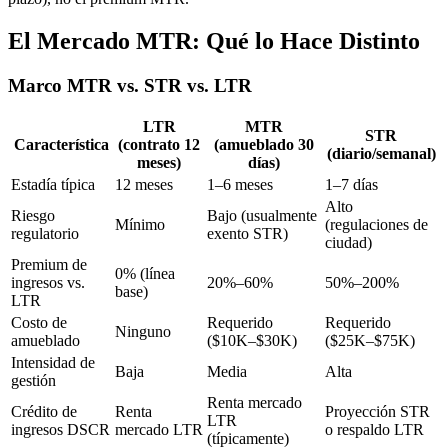
El Mercado MTR: Qué lo Hace Distinto
Marco MTR vs. STR vs. LTR
LTR
MTR
STR
Característica
(contrato 12
(amueblado 30
(diario/semanal)
meses)
días)
Estadía típica
12 meses
1–6 meses
1–7 días
Alto
Riesgo
Bajo (usualmente
Mínimo
(regulaciones de
regulatorio
exento STR)
ciudad)
Premium de
0% (línea
ingresos vs.
20%–60%
50%–200%
base)
LTR
Costo de
Requerido
Requerido
Ninguno
amueblado
($10K–$30K)
($25K–$75K)
Intensidad de
Baja
Media
Alta
gestión
Renta mercado
Crédito de
Renta
Proyección STR
LTR
ingresos DSCR
mercado LTR
o respaldo LTR
(típicamente)