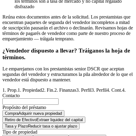
los términos son a tasa de mercado y no capital regalado
disfrazado
Reúna estos documentos antes de la solicitud. Los prestamistas que
encuentran paquetes de segunda del vendedor incompletos a mitad
de suscripción pausarán el archivo o declinarán. Revisamos hojas de
términos de pagarés de vendedor como parte de nuestro proceso de
emparejamiento — tráigala temprano.
¿Vendedor dispuesto a llevar? Tráiganos la hoja de
términos.
Le emparejamos con los prestamistas senior DSCR que aceptan
segundas del vendedor y estructuramos la pila alrededor de lo que el
vendedor está dispuesto a mantener.
1
.
Prop.
1
.
Propiedad
2
.
Fin.
2
.
Finanzas
3
.
Perfil
3
.
Perfil
4
.
Cont.
4
.
Contacto
Propósito del préstamo
Compra
Adquirir nueva propiedad
Retiro de Efectivo
Extraer liquidez del capital
Tasa y Plazo
Reducir tasa o ajustar plazo
Tipo de propiedad