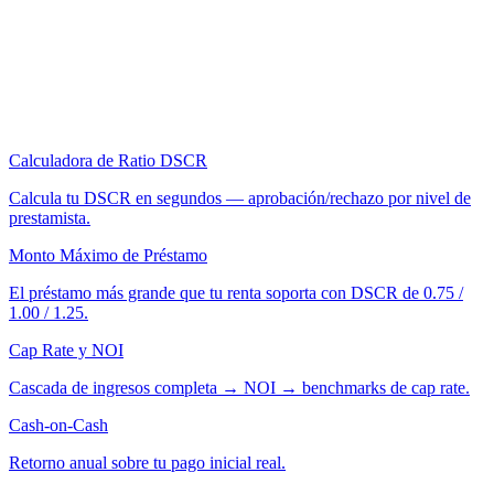
Calculadora de Ratio DSCR
Calcula tu DSCR en segundos — aprobación/rechazo por nivel de
prestamista.
Monto Máximo de Préstamo
El préstamo más grande que tu renta soporta con DSCR de 0.75 /
1.00 / 1.25.
Cap Rate y NOI
Cascada de ingresos completa → NOI → benchmarks de cap rate.
Cash-on-Cash
Retorno anual sobre tu pago inicial real.