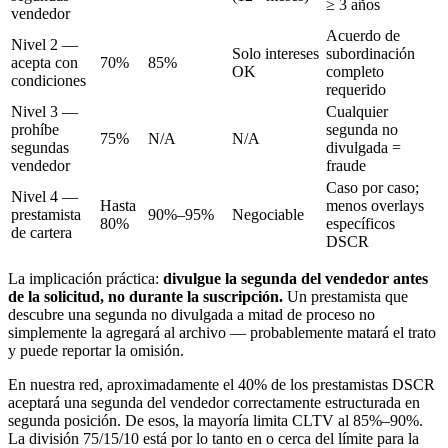
≥ 3 años
vendedor
Acuerdo de
Nivel 2 —
Solo intereses
subordinación
acepta con
70%
85%
OK
completo
condiciones
requerido
Nivel 3 —
Cualquier
prohíbe
segunda no
75%
N/A
N/A
segundas
divulgada =
vendedor
fraude
Caso por caso;
Nivel 4 —
Hasta
menos overlays
prestamista
90%–95%
Negociable
80%
específicos
de cartera
DSCR
La implicación práctica:
divulgue la segunda del vendedor antes
de la solicitud, no durante la suscripción.
Un prestamista que
descubre una segunda no divulgada a mitad de proceso no
simplemente la agregará al archivo — probablemente matará el trato
y puede reportar la omisión.
En nuestra red, aproximadamente el 40% de los prestamistas DSCR
aceptará una segunda del vendedor correctamente estructurada en
segunda posición. De esos, la mayoría limita CLTV al 85%–90%.
La división 75/15/10 está por lo tanto en o cerca del límite para la