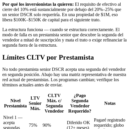
Por qué los inversionistas la quieren:
El requisito de efectivo al
cierre del 10% está sustancialmente por debajo del 20%–25% que
un senior DSCR solo requeriría. En una propiedad de $1M, eso
libera $100K–$150K de capital para el siguiente trato.
La estructura funciona — cuando se estructura correctamente. El
modo de falla es un prestamista senior que descubre la segunda del
vendedor a mitad de suscripción y mata el trato o exige refinanciar la
segunda fuera de la estructura.
Límites CLTV por Prestamista
No todo prestamista senior DSCR acepta una segunda del vendedor
en segunda posición. Abajo hay una matriz representativa de nuestra
red actual de prestamistas. Los programas cambian; verifique los
términos actuales antes de enviar.
CLTV
¿Pago
LTV
Nivel
Máx. c/
Segunda
Senior
Notas
Prestamista
Segunda
Vendedor
Máx.
Vendedor
Requerido?
Nivel 1 —
Pagaré registrado
acepta
Diferido OK
75%
90%
requerido; globo
segundas
(12+ meses)