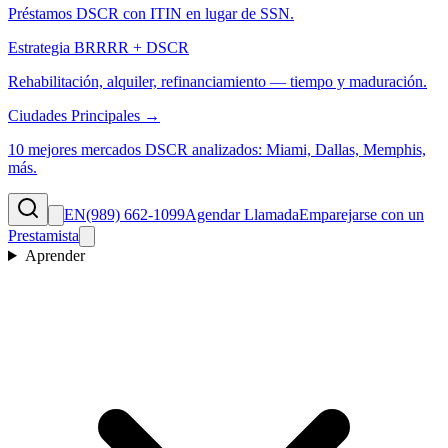
Préstamos DSCR con ITIN en lugar de SSN.
Estrategia BRRRR + DSCR
Rehabilitación, alquiler, refinanciamiento — tiempo y maduración.
Ciudades Principales →
10 mejores mercados DSCR analizados: Miami, Dallas, Memphis,
más.
EN
(989) 662-1099
Agendar Llamada
Emparejarse con un
Prestamista
Aprender