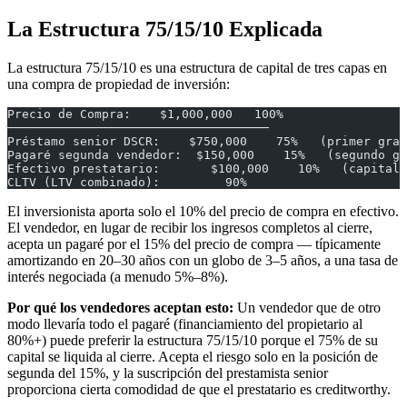
La Estructura 75/15/10 Explicada
La estructura 75/15/10 es una estructura de capital de tres capas en
una compra de propiedad de inversión:
Precio de Compra:    $1,000,000   100%
────────────────────────────────────
Préstamo senior DSCR:    $750,000    75%   (primer gra
Pagaré segunda vendedor:  $150,000    15%   (segundo gr
Efectivo prestatario:       $100,000    10%   (capital 
CLTV (LTV combinado):         90%
El inversionista aporta solo el 10% del precio de compra en efectivo.
El vendedor, en lugar de recibir los ingresos completos al cierre,
acepta un pagaré por el 15% del precio de compra — típicamente
amortizando en 20–30 años con un globo de 3–5 años, a una tasa de
interés negociada (a menudo 5%–8%).
Por qué los vendedores aceptan esto:
Un vendedor que de otro
modo llevaría todo el pagaré (financiamiento del propietario al
80%+) puede preferir la estructura 75/15/10 porque el 75% de su
capital se liquida al cierre. Acepta el riesgo solo en la posición de
segunda del 15%, y la suscripción del prestamista senior
proporciona cierta comodidad de que el prestatario es creditworthy.