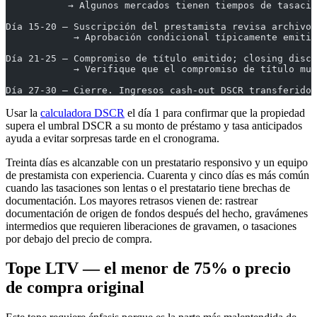
           → Algunos mercados tienen tiempos de tasació
Día 15-20 — Suscripción del prestamista revisa archivo 
            → Aprobación condicional típicamente emitid
Día 21-25 — Compromiso de título emitido; closing discl
            → Verifique que el compromiso de título mue
Día 27-30 — Cierre. Ingresos cash-out DSCR transferidos
Usar la
calculadora DSCR
el día 1 para confirmar que la propiedad
supera el umbral DSCR a su monto de préstamo y tasa anticipados
ayuda a evitar sorpresas tarde en el cronograma.
Treinta días es alcanzable con un prestatario responsivo y un equipo
de prestamista con experiencia. Cuarenta y cinco días es más común
cuando las tasaciones son lentas o el prestatario tiene brechas de
documentación. Los mayores retrasos vienen de: rastrear
documentación de origen de fondos después del hecho, gravámenes
intermedios que requieren liberaciones de gravamen, o tasaciones
por debajo del precio de compra.
Tope LTV — el menor de 75% o precio
de compra original