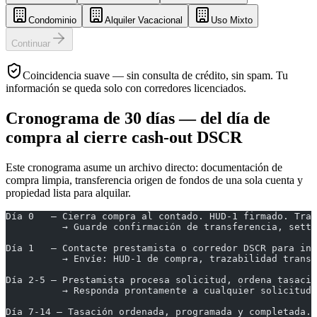
Condominio
Alquiler Vacacional
Uso Mixto
Continuar
Coincidencia suave — sin consulta de crédito, sin spam. Tu
información se queda solo con corredores licenciados.
Cronograma de 30 días — del día de
compra al cierre cash-out DSCR
Este cronograma asume un archivo directo: documentación de
compra limpia, transferencia origen de fondos de una sola cuenta y
propiedad lista para alquilar.
Día 0   — Cierra compra al contado. HUD-1 firmado. Tran
          → Guarde confirmación de transferencia, settl
Día 1   — Contacte prestamista o corredor DSCR para ini
          → Envíe: HUD-1 de compra, trazabilidad transf
Día 2-5 — Prestamista procesa solicitud, ordena tasació
          → Responda prontamente a cualquier solicitud 
Día 7-14 — Tasación ordenada, programada y completada.