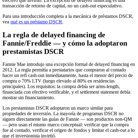
efectivo que invirtió. La excepción de delayed financing es una
transacción de retorno de capital, no un cash-out especulativo.
Para una introducción completa a la mecánica de préstamos DSCR,
vea
qué es un préstamo DSCR
.
La regla de delayed financing de
Fannie/Freddie — y cómo la adoptaron
prestamistas DSCR
Fannie Mae introdujo una excepción formal de delayed financing en
2012. La regla permitía a prestatarios que compraron al contado
hacer un refi cash-out inmediatamente, hasta el menor del precio de
compra o 70% LTV (luego elevado al 80% en residencias
principales). Los requisitos: la compra debía ser arms-length,
financiada con efectivo verificable, y el settlement statement debía
mostrar sin financiamiento.
Los prestamistas DSCR adoptaron un marco similar para
propiedades de inversión. La mayoría de programas DSCR no
siguen directamente las guías de Fannie — son productos non-QM
— pero usan el mismo marco conceptual: verificar que la compra
fue al contado, verificar el origen de fondos y limitar el cash-out a lo
que el inversionista invirtió.