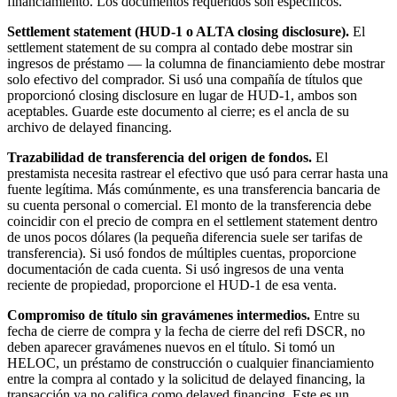
financiamiento. Los documentos requeridos son específicos.
Settlement statement (HUD-1 o ALTA closing disclosure).
El
settlement statement de su compra al contado debe mostrar sin
ingresos de préstamo — la columna de financiamiento debe mostrar
solo efectivo del comprador. Si usó una compañía de títulos que
proporcionó closing disclosure en lugar de HUD-1, ambos son
aceptables. Guarde este documento al cierre; es el ancla de su
archivo de delayed financing.
Trazabilidad de transferencia del origen de fondos.
El
prestamista necesita rastrear el efectivo que usó para cerrar hasta una
fuente legítima. Más comúnmente, es una transferencia bancaria de
su cuenta personal o comercial. El monto de la transferencia debe
coincidir con el precio de compra en el settlement statement dentro
de unos pocos dólares (la pequeña diferencia suele ser tarifas de
transferencia). Si usó fondos de múltiples cuentas, proporcione
documentación de cada cuenta. Si usó ingresos de una venta
reciente de propiedad, proporcione el HUD-1 de esa venta.
Compromiso de título sin gravámenes intermedios.
Entre su
fecha de cierre de compra y la fecha de cierre del refi DSCR, no
deben aparecer gravámenes nuevos en el título. Si tomó un
HELOC, un préstamo de construcción o cualquier financiamiento
entre la compra al contado y la solicitud de delayed financing, la
transacción ya no califica como delayed financing. Este es un