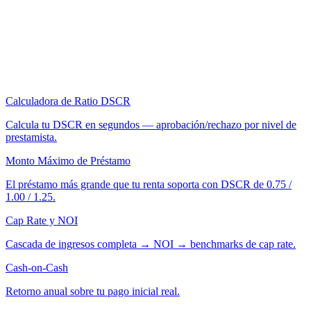
Calculadora de Ratio DSCR
Calcula tu DSCR en segundos — aprobación/rechazo por nivel de
prestamista.
Monto Máximo de Préstamo
El préstamo más grande que tu renta soporta con DSCR de 0.75 /
1.00 / 1.25.
Cap Rate y NOI
Cascada de ingresos completa → NOI → benchmarks de cap rate.
Cash-on-Cash
Retorno anual sobre tu pago inicial real.