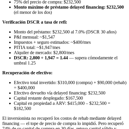
75% del precio de compra: $232,500
Monto máximo de préstamo delayed financing: $232,500
(el menor de los dos)
Verificación DSCR a tasa de refi:
Monto del préstamo: $232,500 al 7.0% (DSCR 30 años)
P&I mensual: ~$1,547
Impuestos + seguro estimados: ~$400/mes
PITIA total: ~$1,947/mes
Alquiler de mercado: $2,800/mes
DSCR: 2,800 ÷ 1,947 = 1.44
— supera cómodamente el
umbral 1.25
Recuperación de efectivo:
Efectivo total invertido: $310,000 (compra) + $90,000 (rehab)
= $400,000
Efectivo devuelto vía delayed financing: $232,500
Capital restante desplegado: $167,500
Capital en propiedad a ARV: $415,000 – $232,500 =
$182,500
El inversionista no recuperó los costos de rehab mediante delayed
financing — el tope de precio de compra lo impidió. Pero recuperó
74% de su capital de compra en 30 días, retuvo capital sólido y