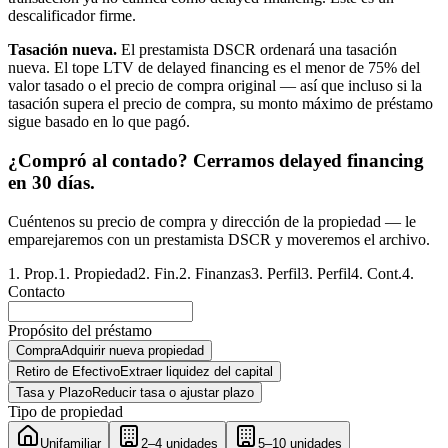
descalificador firme.
Tasación nueva.
El prestamista DSCR ordenará una tasación
nueva. El tope LTV de delayed financing es el menor de 75% del
valor tasado o el precio de compra original — así que incluso si la
tasación supera el precio de compra, su monto máximo de préstamo
sigue basado en lo que pagó.
¿Compró al contado? Cerramos delayed financing
en 30 días.
Cuéntenos su precio de compra y dirección de la propiedad — le
emparejaremos con un prestamista DSCR y moveremos el archivo.
1
.
Prop.
1
.
Propiedad
2
.
Fin.
2
.
Finanzas
3
.
Perfil
3
.
Perfil
4
.
Cont.
4
.
Contacto
Propósito del préstamo
Compra
Adquirir nueva propiedad
Retiro de Efectivo
Extraer liquidez del capital
Tasa y Plazo
Reducir tasa o ajustar plazo
Tipo de propiedad
Unifamiliar
2–4 unidades
5–10 unidades