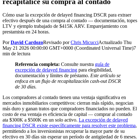
recapitalice su compra al contado
Cómo usar la excepción de delayed financing DSCR para extraer
efectivo después de una compra al contado — documentación, topes
LTV y ejemplo trabajado de $415K ARV. Emparejamiento con
prestamista en 24 horas.
Por
David Cardozo
Revisado por
Chris Micucci
Actualizado
Thu
May 21 2026 00:00:00 GMT+0000 (Coordinated Universal Time)
7
min de lectura
Referencia completa:
Consulte nuestra
guía de
excepción de delayed financing
para elegibilidad,
documentación y límites de préstamo.
Este artículo se
enfoca en un flujo de recapitalización cash-out DSCR
de 30 días.
Los compradores al contado tienen una ventaja significativa en
mercados inmobiliarios competitivos: cierran más rápido, negocian
más duro y ganan tratos que compradores financiados no pueden. El
costo de esa ventaja es eficiencia de capital — comprar al contado
ata $300K a $500K en un solo activo.
La excepción de delayed
financing DSCR existe específicamente para resolver este problema
,
permitiendo a los inversionistas recuperar la mayor parte de su
efectivo en 30 días sin esperar un período de antigüedad de 6 meses.