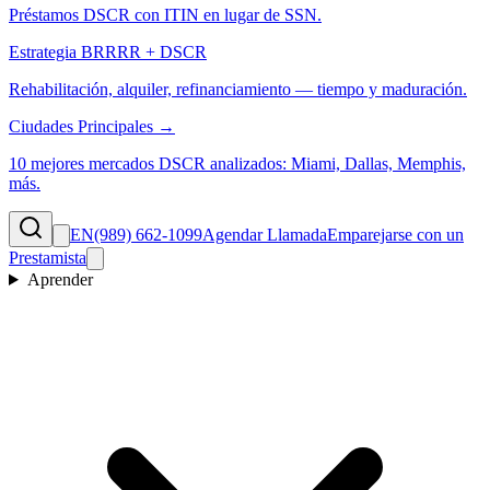
Préstamos DSCR con ITIN en lugar de SSN.
Estrategia BRRRR + DSCR
Rehabilitación, alquiler, refinanciamiento — tiempo y maduración.
Ciudades Principales →
10 mejores mercados DSCR analizados: Miami, Dallas, Memphis,
más.
EN
(989) 662-1099
Agendar Llamada
Emparejarse con un
Prestamista
Aprender