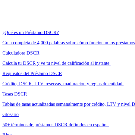
¿Qué es un Préstamo DSCR?
Guía completa de 4,000 palabras sobre cómo funcionan los préstam
Calculadora DSCR
Calcula tu DSCR y ve tu nivel de calificación al instante.
Requisitos del Préstamo DSCR
Crédito, DSCR, LTV, reservas, maduración y reglas de entidad.
Tasas DSCR
Tablas de tasas actualizadas semanalmente por crédito, LTV y nivel
Glosario
50+ términos de préstamos DSCR definidos en español.
Blog