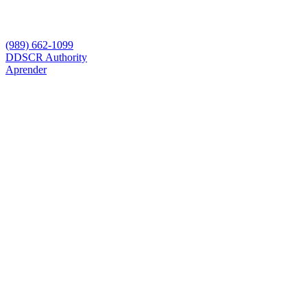
(989) 662-1099
D
DSCR Authority
Aprender